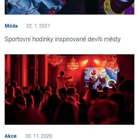
Móda
22. 1. 2021
Sportovní hodinky inspirované devíti městy
Akce
30. 11. 2020