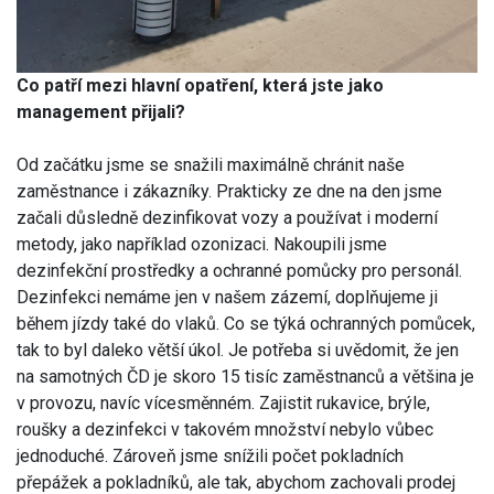
Co patří mezi hlavní opatření, která jste jako
management přijali?
Od začátku jsme se snažili maximálně chránit naše
zaměstnance i zákazníky. Prakticky ze dne na den jsme
začali důsledně dezinfikovat vozy a používat i moderní
metody, jako například ozonizaci. Nakoupili jsme
dezinfekční prostředky a ochranné pomůcky pro personál.
Dezinfekci nemáme jen v našem zázemí, doplňujeme ji
během jízdy také do vlaků. Co se týká ochranných pomůcek,
tak to byl daleko větší úkol. Je potřeba si uvědomit, že jen
na samotných ČD je skoro 15 tisíc zaměstnanců a většina je
v provozu, navíc vícesměnném. Zajistit rukavice, brýle,
roušky a dezinfekci v takovém množství nebylo vůbec
jednoduché. Zároveň jsme snížili počet pokladních
přepážek a pokladníků, ale tak, abychom zachovali prodej