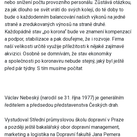
nebo snížení počtu provozního personálu. Zůstává otázkou,
za jak dlouho se svět vrátí do svých kolejí, do té doby to
bude o každodenním balancování našich výkonů na jedné
straně a zredukovaných výnosů na straně druhé.
Každopádně stav „po korona“ bude ve znamení kompenzací
a podpor, stabilizace a pak doufejme, že i rozvoje. Firma
naší velikosti určitě využije příležitosti k nějaké zajímavé
akvizici. Osobně se domnívám, že stav ekonomiky
a společnosti po koronaviru nebude stejný, jaký byl ještě
před pár týdny. S tím musíme počítat
Václav Nebeský (narodil se 31. října 1977) je generálním
ředitelem a předsedou představenstva Českých drah.
Vystudoval Střední průmyslovou školu dopravní v Praze
a později ještě bakalářský obor dopravní management,
marketing a logistika na Dopravní fakultě Jana Pernera