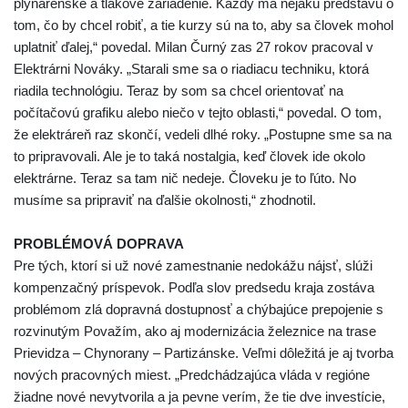
plynárenské a tlakové zariadenie. Každý má nejakú predstavu o
tom, čo by chcel robiť, a tie kurzy sú na to, aby sa človek mohol
uplatniť ďalej,“ povedal. Milan Čurný zas 27 rokov pracoval v
Elektrárni Nováky. „Starali sme sa o riadiacu techniku, ktorá
riadila technológiu. Teraz by som sa chcel orientovať na
počítačovú grafiku alebo niečo v tejto oblasti,“ povedal. O tom,
že elektráreň raz skončí, vedeli dlhé roky. „Postupne sme sa na
to pripravovali. Ale je to taká nostalgia, keď človek ide okolo
elektrárne. Teraz sa tam nič nedeje. Človeku je to ľúto. No
musíme sa pripraviť na ďalšie okolnosti,“ zhodnotil.
PROBLÉMOVÁ DOPRAVA
Pre tých, ktorí si už nové zamestnanie nedokážu nájsť, slúži
kompenzačný príspevok. Podľa slov predsedu kraja zostáva
problémom zlá dopravná dostupnosť a chýbajúce prepojenie s
rozvinutým Považím, ako aj modernizácia železnice na trase
Prievidza – Chynorany – Partizánske. Veľmi dôležitá je aj tvorba
nových pracovných miest. „Predchádzajúca vláda v regióne
žiadne nové nevytvorila a ja pevne verím, že tie dve investície,