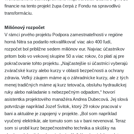
financie na tento projekt župa čerpá z Fondu na spravodlivú
transformáciu.
Miliónový rozpočet
V rámci prvého projektu Podpora zamestnateľnosti v regióne
horná Nitra sa podarilo rekvalifikovať viac ako 400 ľudí,
rozpočet bol približne sedem miliónov eur. Najviac účastníkov
pritom bolo vo vekovej skupine 50 a viac rokov, čo platí aj pre
pokračovanie tohto projektu. „Najčastejšie si účastníci vyberajú
zváračské kurzy alebo kurzy v oblasti bezpečnosti a ochrany
zdravia. Veľký záujem máme aj o záhradnícke kurzy, ale z tých
menej tradičných máme aj kurz tetovača, obsluhu hydraulickej
ruky alebo nakladanie s nebezpečným odpadom,“ hovorí
asistentka projektového manažéra Andrea Dubecová. Jej slová
potvrdzuje napríklad Jozef Svitok, ktorý 29 rokov pracoval v
bani a aktuálne je zapojený v projekte. „Bol som napríklad
vyučený elektrikár, ale tomuto som sa v bani nevenoval. Teraz
som si urobil kurz bezpečnostného technika a skúšky na