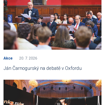
Akce
20. 7. 2026
Ján Čarnogurský na debatě v Oxfordu