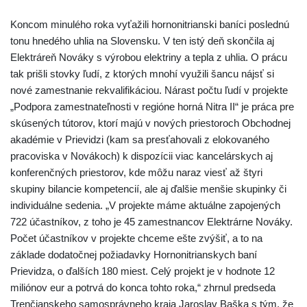
Koncom minulého roka vyťažili hornonitrianski baníci poslednú
tonu hnedého uhlia na Slovensku. V ten istý deň skončila aj
Elektráreň Nováky s výrobou elektriny a tepla z uhlia. O prácu
tak prišli stovky ľudí, z ktorých mnohí využili šancu nájsť si
nové zamestnanie rekvalifikáciou. Nárast počtu ľudí v projekte
„Podpora zamestnateľnosti v regióne horná Nitra II“ je práca pre
skúsených tútorov, ktorí majú v nových priestoroch Obchodnej
akadémie v Prievidzi (kam sa presťahovali z elokovaného
pracoviska v Novákoch) k dispozícii viac kancelárskych aj
konferenčných priestorov, kde môžu naraz viesť až štyri
skupiny bilancie kompetencií, ale aj ďalšie menšie skupinky či
individuálne sedenia. „V projekte máme aktuálne zapojených
722 účastníkov, z toho je 45 zamestnancov Elektrárne Nováky.
Počet účastníkov v projekte chceme ešte zvýšiť, a to na
základe dodatočnej požiadavky Hornonitrianskych baní
Prievidza, o ďalších 180 miest. Celý projekt je v hodnote 12
miliónov eur a potrvá do konca tohto roka,“ zhrnul predseda
Trenčianskeho samosprávneho kraja Jaroslav Baška s tým, že