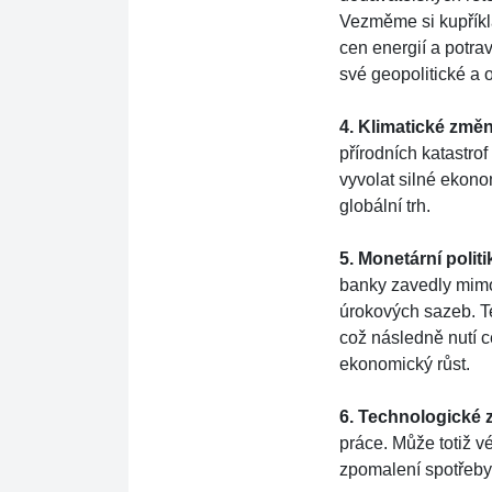
Vezměme si kupříkl
cen energií a potrav
své geopolitické a 
4. Klimatické změ
přírodních katastr
vyvolat silné ekono
globální trh.
5. Monetární polit
banky zavedly mimořa
úrokových sazeb. Tent
což následně nutí
ekonomický růst.
6. Technologické 
práce. Může totiž 
zpomalení spotřeby a