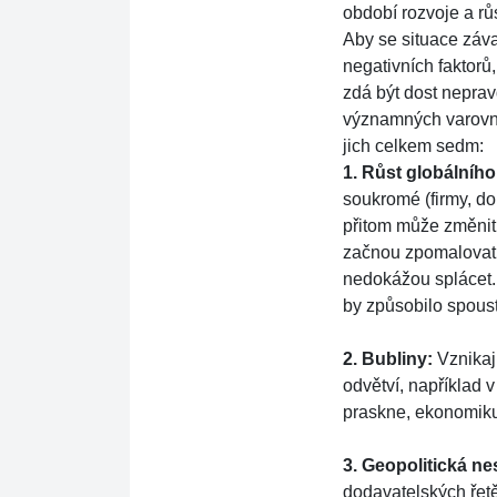
období rozvoje a růs
Aby se situace závažn
negativních faktorů
zdá být dost neprav
významných varovny
jich celkem sedm:
1. Růst globální
soukromé (firmy, d
přitom může změni
začnou zpomalovat a v
nedokážou splácet
by způsobilo spoust
2. Bubliny:
Vznikaji
odvětví, napříkl
praskne, ekonomiku t
3. Geopolitická ne
dodavatelských řet