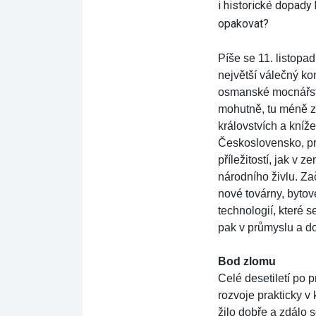
i historické dopad
opakovat?
Píše se 11. listopad
největší válečný
osmanské mocnářstv
mohutně, tu méně z
královstvích a kníz
Československo, pr
příležitostí, jak 
národního živlu. 
nové továrny, bytov
technologií, které se
pak v průmyslu a do
Bod zlomu
Celé desetiletí po 
rozvoje prakticky v k
žilo dobře a zdálo 