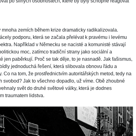
vat po silných osobnostech, které by byly schopné reagovat
 v mnoha zemích během krize dramaticky radikalizovala.
rácely podporu, která se začala přelévat k pravému i levému
pektra. Například v Německu se nacisté a komunisté stávají
olitickou moc, zatímco tradiční strany jako sociální a
té jen paběrkují. Proč se tak děje, to je nasnadě. Jak fašismus,
dly jednoduchá řešení, která slibovala obnovu řádu a
. Co na tom, že prostřednictvím autoritářských metod, tedy na
ch svobod? Jak to všechno dopadlo, už víme. Obě zhoubné
hnaly svět do druhé světové války, která je dodnes
kým traumatem lidstva.