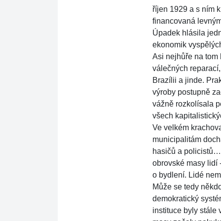
říjen 1929 a s ní
financovaná levným
Úpadek hlásila jed
ekonomik vyspělých ze
Asi nejhůře na tom 
válečných reparac
Brazílii a jinde. Pr
výroby postupně zac
vážně rozkolísala 
všech kapitalistický
Ve velkém krachovaly
municipalitám dochá
hasičů a policistů…
obrovské masy lidí - 
o bydlení. Lidé neme
Může se tedy někdo
demokratický systé
instituce byly stále