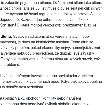
tu zákonitě přijde doba útlumu. Ovšem není útlum jako útlum.
ostí přiblížila té ze 30. let, muselo by se sejít několik silných
, které bychom běžnými regulacemi nedokázali omezit. A to se
děpodobné. Každopádně odborníci definovali několik
́ch signálů, které mohou velkou krizi předznamenávat. Je
ho dluhu:
Světové zadlužení, ať už veřejné (státy), nebo
omácnosti), je dnes na historickém maximu. Tento dluh se
t ve velký problém, pokud ekonomiky nejvýznamnějších zemí
ěřitelé nabudou přesvědčení, že dlužníci své závazky
. To by pak mohlo vést k náhlému růstu úrokových sazeb, což
u problémů.
́ kvůli nadměrným investicím nebo spekulacím v určitém
ad v nemovitostech, kryptoměnách apod. Když pak taková bublina
o dokáže dost rozkolísat.
stabilita:
Války, obchodní konflikty nebo narušení
ězců mohou dost negativně ovlivnit globální ekonomiku.