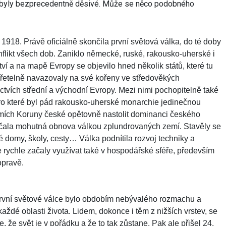
y byly bezprecedentně děsivé. Může se něco podobného
 1918. Právě oficiálně skončila první světová válka, do té doby
 konflikt všech dob. Zaniklo německé, ruské, rakousko-uherské i
í a na mapě Evropy se objevilo hned několik států, které tu
řetelně navazovaly na své kořeny ve středověkých
̌ectvích střední a východní Evropy. Mezi nimi pochopitelně také
o které byl pád rakousko-uherské monarchie jedinečnou
v zemích Koruny české opětovně nastolit dominanci českého
Začala mohutná obnova válkou zplundrovaných zemí. Stavěly se
é domy, školy, cesty… Válka podnítila rozvoj techniky a
 rychle začaly využívat také v hospodářské sféře, především
pravě.
první světové válce bylo obdobím nebývalého rozmachu a
aždé oblasti života. Lidem, dokonce i těm z nižších vrstev, se
se, že svět je v pořádku a že to tak zůstane. Pak ale přišel 24.