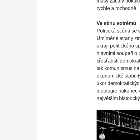
masy začaly pokuko
rychle a rozhodně.
Ve stínu extrémů
Politická scéna se
Umírněné strany zt
okraji politického s
hlavními soupeři o p
křesťanští demokra
tak komunismus nabí
ekonomické stability
úkor demokratický
ideologie nakonec ve
největším historic