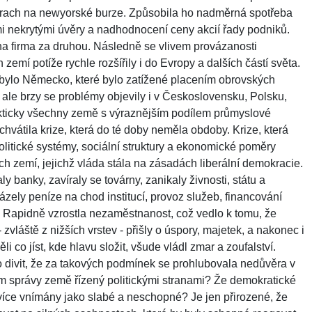
m krach na newyorské burze. Způsobila ho nadměrná spotřeba
i nekrytými úvěry a nadhodnocení ceny akcií řady podniků.
na firma za druhou. Následně se vlivem provázanosti
mí potíže rychle rozšířily i do Evropy a dalších částí světa.
bylo Německo, které bylo zatížené placením obrovských
í, ale brzy se problémy objevily i v Československu, Polsku,
akticky všechny země s výraznějším podílem průmyslové
hvátila krize, která do té doby neměla obdoby. Krize, která
politické systémy, sociální struktury a ekonomické poměry
ch zemí, jejichž vláda stála na zásadách liberální demokracie.
 banky, zavíraly se továrny, zanikaly živnosti, státu a
zely peníze na chod institucí, provoz služeb, financování
 Rapidně vzrostla nezaměstnanost, což vedlo k tomu, že
zvláště z nižších vrstev - přišly o úspory, majetek, a nakonec i
̌li co jíst, kde hlavu složit, všude vládl zmar a zoufalství.
 divit, že za takových podmínek se prohlubovala nedůvěra v
m správy země řízený politickými stranami? Že demokratické
 více vnímány jako slabé a neschopné? Je jen přirozené, že