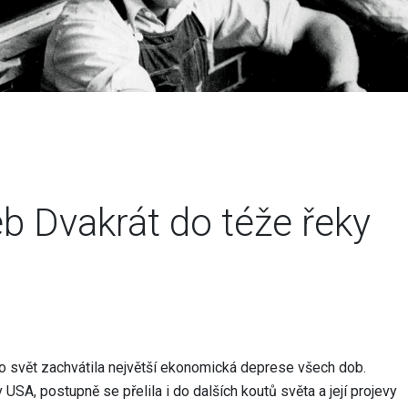
eb Dvakrát do téže řeky
 co svět zachvátila největší ekonomická deprese všech dob.
v USA, postupně se přelila i do dalších koutů světa a její projevy