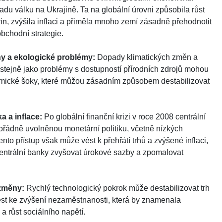
adu válku na Ukrajině. Ta na globální úrovni způsobila růst
in, zvýšila inflaci a přiměla mnoho zemí zásadně přehodnotit
obchodní strategie.
ny a ekologické problémy:
Dopady klimatických změn a
of stejně jako problémy s dostupností přírodních zdrojů mohou
mické šoky, které můžou zásadním způsobem destabilizovat
ika a inflace:
Po globální finanční krizi v roce 2008 centrální
́dně uvolněnou monetární politiku, včetně nízkých
o přístup však může vést k přehřátí trhů a zvýšené inflaci,
 centrální banky zvyšovat úrokové sazby a zpomalovat
změny:
Rychlý technologický pokrok může destabilizovat trh
vést ke zvýšení nezaměstnanosti, která by znamenala
 růst sociálního napětí.