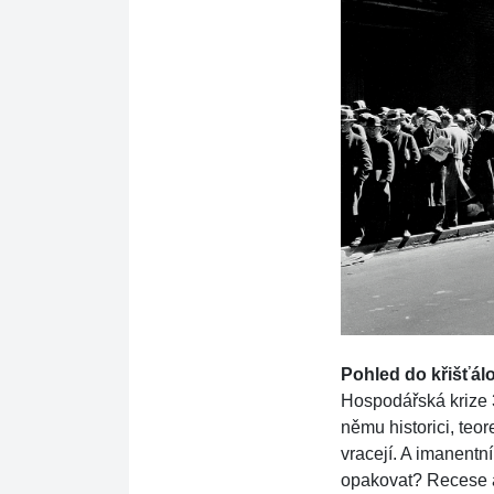
Pohled do křišťá
Hospodářská krize 3
němu historici, teore
vracejí. A imanentní
opakovat? Recese a k