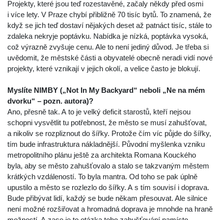
Projekty, které jsou teď rozestavěné, začaly někdy před osmi
i více lety. V Praze chybí přibližně 70 tisíc bytů. To znamená, že
když se jich teď dostaví nějakých deset až patnáct tisíc, stále to
zdaleka nekryje poptávku. Nabídka je nízká, poptávka vysoká,
což výrazně zvyšuje cenu. Ale to není jediný důvod. Je třeba si
uvědomit, že městské části a obyvatelé obecně neradi vidí nové
projekty, které vznikají v jejich okolí, a velice často je blokují.
Myslíte NIMBY („Not In My Backyard“ neboli „Ne na mém
dvorku“ – pozn. autora)?
Ano, přesně tak. A to je velký deficit starostů, kteří nejsou
schopni vysvětlit tu potřebnost, že město se musí zahušťovat,
a nikoliv se rozpliznout do šířky. Protože čím víc půjde do šířky,
tím bude infrastruktura nákladnější. Původní myšlenka vzniku
metropolitního plánu ještě za architekta Romana Kouckého
byla, aby se město zahušťovalo a stalo se takzvaným městem
krátkých vzdáleností. To byla mantra. Od toho se pak úplně
upustilo a město se rozlezlo do šířky. A s tím souvisí i doprava.
Bude přibývat lidí, každý se bude někam přesouvat. Ale silnice
není možné rozšiřovat a hromadná doprava je mnohde na hraně
možností. A zase je to otázka toho zahušťování namísto