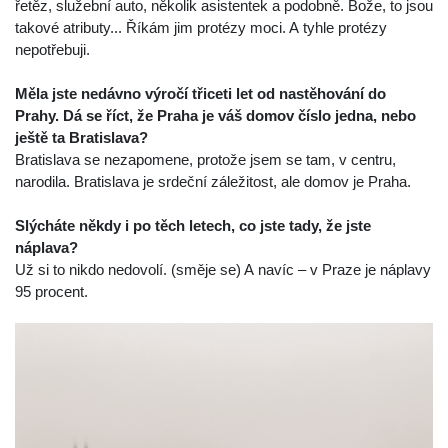
řetěz, služební auto, několik asistentek a podobně. Bože, to jsou
takové atributy... Říkám jim protézy moci. A tyhle protézy
nepotřebuji.
Měla jste nedávno výročí třiceti let od nastěhování do
Prahy. Dá se říct, že Praha je váš domov číslo jedna, nebo
ještě ta Bratislava?
Bratislava se nezapomene, protože jsem se tam, v centru,
narodila. Bratislava je srdeční záležitost, ale domov je Praha.
Slýcháte někdy i po těch letech, co jste tady, že jste
náplava?
Už si to nikdo nedovolí. (směje se) A navíc – v Praze je náplavy
95 procent.