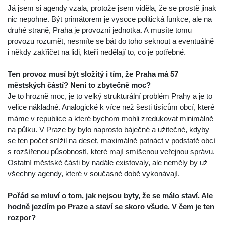
Já jsem si agendy vzala, protože jsem viděla, že se prostě jinak
nic nepohne. Být primátorem je vysoce politická funkce, ale na
druhé straně, Praha je provozní jednotka. A musíte tomu
provozu rozumět, nesmíte se bát do toho seknout a eventuálně
i někdy zakřičet na lidi, kteří nedělají to, co je potřebné.
Ten provoz musí být složitý i tím, že Praha má 57
městských částí? Není to zbytečně moc?
Je to hrozně moc, je to velký strukturální problém Prahy a je to
velice nákladné. Analogické k více než šesti tisícům obcí, které
máme v republice a které bychom mohli zredukovat minimálně
na půlku. V Praze by bylo naprosto báječné a užitečné, kdyby
se ten počet snížil na deset, maximálně patnáct v podstatě obcí
s rozšířenou působností, které mají smíšenou veřejnou správu.
Ostatní městské části by nadále existovaly, ale neměly by už
všechny agendy, které v současné době vykonávají.
Pořád se mluví o tom, jak nejsou byty, že se málo staví. Ale
hodně jezdím po Praze a staví se skoro všude. V čem je ten
rozpor?