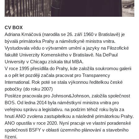
CV BOX
Adriana Krnáčová (narodila se 26. září 1960 v Bratislavě) je
bývalá primátorka Prahy a náměstkyně ministra vnitra.
Vystudovala vědu o výtvarném umění a jazyky na Filozofické
fakultě Univerzity Komenského v Bratislavě. Na DePaul
University v Chicagu získala titul MBA.
V roce 1995 přesídlila do Prahy, kde založila soukromou galerii
a o pět let později začala pracovat pro Transparency
International. Rok poté se stala výkonnou ředitelkou české
pobočky (do roku 2007)
Posléze pracovala pro Johnson&Johnson, založila společnost
BOS. Od ledna 2014 byla náměstkyní ministra vnitra pro
veřejnou správu a legislativu. na podzim téhož roku byla za
hnutí ANO zvolena zastupitelkou a následně primátorkou Prahy.
ANO opustila v roce 2020. Nyní pracuje ve vlastní poradenské
společnosti BSFY v oblasti územního plánování a stavebního
řízení.