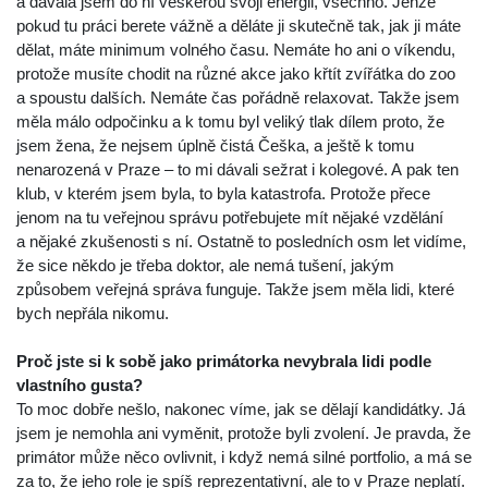
a dávala jsem do ní veškerou svoji energii, všechno. Jenže
pokud tu práci berete vážně a děláte ji skutečně tak, jak ji máte
dělat, máte minimum volného času. Nemáte ho ani o víkendu,
protože musíte chodit na různé akce jako křtít zvířátka do zoo
a spoustu dalších. Nemáte čas pořádně relaxovat. Takže jsem
měla málo odpočinku a k tomu byl veliký tlak dílem proto, že
jsem žena, že nejsem úplně čistá Češka, a ještě k tomu
nenarozená v Praze – to mi dávali sežrat i kolegové. A pak ten
klub, v kterém jsem byla, to byla katastrofa. Protože přece
jenom na tu veřejnou správu potřebujete mít nějaké vzdělání
a nějaké zkušenosti s ní. Ostatně to posledních osm let vidíme,
že sice někdo je třeba doktor, ale nemá tušení, jakým
způsobem veřejná správa funguje. Takže jsem měla lidi, které
bych nepřála nikomu.
Proč jste si k sobě jako primátorka nevybrala lidi podle
vlastního gusta?
To moc dobře nešlo, nakonec víme, jak se dělají kandidátky. Já
jsem je nemohla ani vyměnit, protože byli zvolení. Je pravda, že
primátor může něco ovlivnit, i když nemá silné portfolio, a má se
za to, že jeho role je spíš reprezentativní, ale to v Praze neplatí.