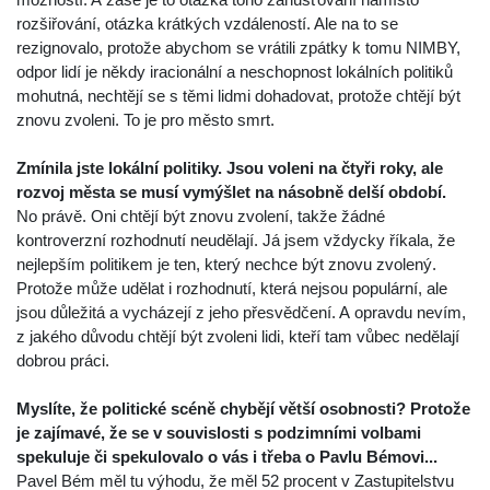
rozšiřování, otázka krátkých vzdáleností. Ale na to se
rezignovalo, protože abychom se vrátili zpátky k tomu NIMBY,
odpor lidí je někdy iracionální a neschopnost lokálních politiků
mohutná, nechtějí se s těmi lidmi dohadovat, protože chtějí být
znovu zvoleni. To je pro město smrt.
Zmínila jste lokální politiky. Jsou voleni na čtyři roky, ale
rozvoj města se musí vymýšlet na násobně delší období.
No právě. Oni chtějí být znovu zvolení, takže žádné
kontroverzní rozhodnutí neudělají. Já jsem vždycky říkala, že
nejlepším politikem je ten, který nechce být znovu zvolený.
Protože může udělat i rozhodnutí, která nejsou populární, ale
jsou důležitá a vycházejí z jeho přesvědčení. A opravdu nevím,
z jakého důvodu chtějí být zvoleni lidi, kteří tam vůbec nedělají
dobrou práci.
Myslíte, že politické scéně chybějí větší osobnosti? Protože
je zajímavé, že se v souvislosti s podzimními volbami
spekuluje či spekulovalo o vás i třeba o Pavlu Bémovi...
Pavel Bém měl tu výhodu, že měl 52 procent v Zastupitelstvu