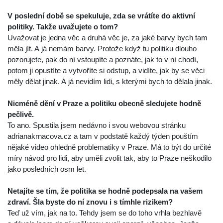
V poslední době se spekuluje, zda se vrátíte do aktivní
politiky. Takže uvažujete o tom?
Uvažovat je jedna věc a druhá věc je, za jaké barvy bych tam
měla jít. A já nemám barvy. Protože když tu politiku dlouho
pozorujete, pak do ní vstoupíte a poznáte, jak to v ní chodí,
potom ji opustíte a vytvoříte si odstup, a vidíte, jak by se věci
měly dělat jinak. A já nevidím lidi, s kterými bych to dělala jinak.
Nicméně dění v Praze a politiku obecně sledujete hodně
pečlivě.
To ano. Spustila jsem nedávno i svou webovou stránku
adrianakrnacova.cz a tam v podstatě každý týden pouštím
nějaké video ohledně problematiky v Praze. Má to být do určité
míry návod pro lidi, aby uměli zvolit tak, aby to Praze neškodilo
jako posledních osm let.
Netajíte se tím, že politika se hodně podepsala na vašem
zdraví. Šla byste do ní znovu i s tímhle rizikem?
Teď už vím, jak na to. Tehdy jsem se do toho vrhla bezhlavě