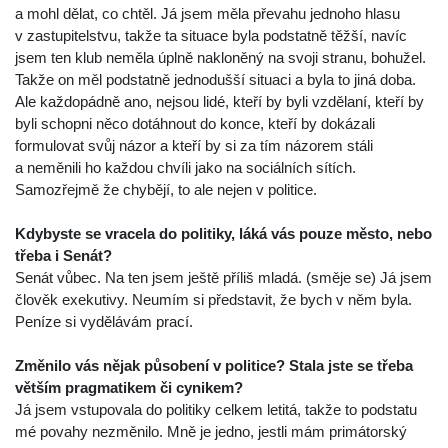
a mohl dělat, co chtěl. Já jsem měla převahu jednoho hlasu
v zastupitelstvu, takže ta situace byla podstatně těžší, navíc
jsem ten klub neměla úplně nakloněný na svoji stranu, bohužel.
Takže on měl podstatně jednodušší situaci a byla to jiná doba.
Ale každopádně ano, nejsou lidé, kteří by byli vzdělaní, kteří by
byli schopni něco dotáhnout do konce, kteří by dokázali
formulovat svůj názor a kteří by si za tím názorem stáli
a neměnili ho každou chvíli jako na sociálních sítích.
Samozřejmě že chybějí, to ale nejen v politice.
Kdybyste se vracela do politiky, láká vás pouze město, nebo
třeba i Senát?
Senát vůbec. Na ten jsem ještě příliš mladá. (směje se) Já jsem
člověk exekutivy. Neumím si představit, že bych v něm byla.
Peníze si vydělávám prací.
Změnilo vás nějak působení v politice? Stala jste se třeba
větším pragmatikem či cynikem?
Já jsem vstupovala do politiky celkem letitá, takže to podstatu
mé povahy nezměnilo. Mně je jedno, jestli mám primátorský