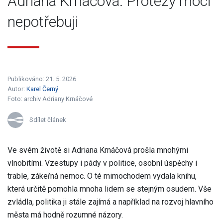
Adriana Krnáčová: Protézy moci
nepotřebuji
Publikováno: 21. 5. 2026
Autor:
Karel Černý
Foto:
archiv Adriany Krnáčové
Sdílet článek
Ve svém životě si Adriana Krnáčová prošla mnohými
vlnobitími. Vzestupy i pády v politice, osobní úspěchy i
trable, zákeřná nemoc. O té mimochodem vydala knihu,
která určitě pomohla mnoha lidem se stejným osudem. Vše
zvládla, politika ji stále zajímá a například na rozvoj hlavního
města má hodně rozumné názory.