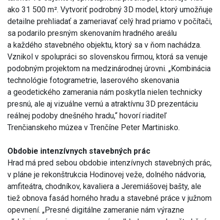
ako 31 500 m². Vytvoriť podrobný 3D model, ktorý umožňuje
detailne prehliadať a zameriavať celý hrad priamo v počítači,
sa podarilo presným skenovaním hradného areálu
a každého stavebného objektu, ktorý sa v ňom nachádza.
Vznikol v spolupráci so slovenskou firmou, ktorá sa venuje
podobným projektom na medzinárodnej úrovni. „Kombinácia
technológie fotogrametrie, laserového skenovania
a geodetického zamerania nám poskytla nielen technicky
presnú, ale aj vizuálne vernú a atraktívnu 3D prezentáciu
reálnej podoby dnešného hradu,“ hovorí riaditeľ
Trenčianskeho múzea v Trenčíne Peter Martinisko.
Obdobie intenzívnych stavebných prác
Hrad má pred sebou obdobie intenzívnych stavebných prác,
v pláne je rekonštrukcia Hodinovej veže, dolného nádvoria,
amfiteátra, chodníkov, kavaliera a Jeremiášovej bašty, ale
tiež obnova fasád horného hradu a stavebné práce v južnom
opevnení. „Presné digitálne zameranie nám výrazne