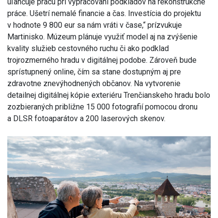
uľahčuje prácu pri vypracovaní podkladov na rekonštrukčné
práce. Ušetrí nemalé financie a čas. Investícia do projektu
v hodnote 9 800 eur sa nám vráti v čase,“ prízvukuje
Martinisko. Múzeum plánuje využiť model aj na zvýšenie
kvality služieb cestovného ruchu či ako podklad
trojrozmerného hradu v digitálnej podobe. Zároveň bude
sprístupnený online, čím sa stane dostupným aj pre
zdravotne znevýhodnených občanov. Na vytvorenie
detailnej digitálnej kópie exteriéru Trenčianskeho hradu bolo
zozbieraných približne 15 000 fotografií pomocou dronu
a DLSR fotoaparátov a 200 laserových skenov.