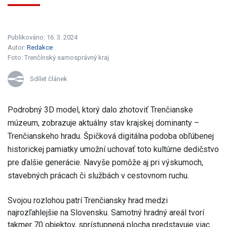
Publikováno: 16. 3. 2024
Autor:
Redakce
Foto:
Trenčínský samosprávný kraj
Sdílet článek
Podrobný 3D model, ktorý dalo zhotoviť Trenčianske
múzeum, zobrazuje aktuálny stav krajskej dominanty –
Trenčianskeho hradu. Špičková digitálna podoba obľúbenej
historickej pamiatky umožní uchovať toto kultúrne dedičstvo
pre ďalšie generácie. Navyše pomôže aj pri výskumoch,
stavebných prácach či službách v cestovnom ruchu.
Svojou rozlohou patrí Trenčiansky hrad medzi
najrozľahlejšie na Slovensku. Samotný hradný areál tvorí
takmer 70 objektov, sprístupnená plocha predstavuje viac