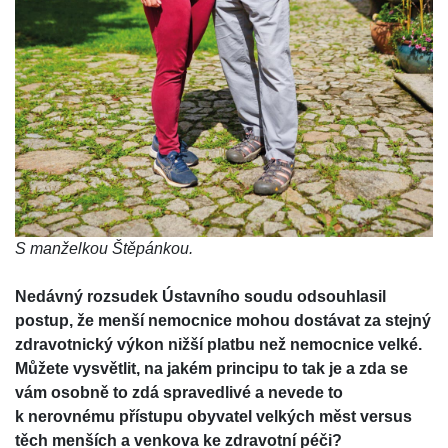
S manželkou Štěpánkou.
Nedávný rozsudek Ústavního soudu odsouhlasil
postup, že menší nemocnice mohou dostávat za stejný
zdravotnický výkon nižší platbu než nemocnice velké.
Můžete vysvětlit, na jakém principu to tak je a zda se
vám osobně to zdá spravedlivé a nevede to
k nerovnému přístupu obyvatel velkých měst versus
těch menších a venkova ke zdravotní péči?