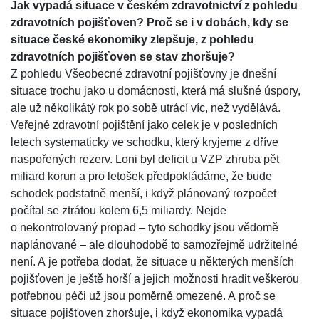
Jak vypadá situace v českém zdravotnictví z pohledu
zdravotních pojišťoven? Proč se i v dobách, kdy se
situace české ekonomiky zlepšuje, z pohledu
zdravotních pojišťoven se stav zhoršuje?
Z pohledu Všeobecné zdravotní pojišťovny je dnešní
situace trochu jako u domácnosti, která má slušné úspory,
ale už několikátý rok po sobě utrácí víc, než vydělává.
Veřejné zdravotní pojištění jako celek je v posledních
letech systematicky ve schodku, který kryjeme z dříve
naspořených rezerv. Loni byl deficit u VZP zhruba pět
miliard korun a pro letošek předpokládáme, že bude
schodek podstatně menší, i když plánovaný rozpočet
počítal se ztrátou kolem 6,5 miliardy. Nejde
o nekontrolovaný propad – tyto schodky jsou vědomě
naplánované – ale dlouhodobě to samozřejmě udržitelné
není. A je potřeba dodat, že situace u některých menších
pojišťoven je ještě horší a jejich možnosti hradit veškerou
potřebnou péči už jsou poměrně omezené. A proč se
situace pojišťoven zhoršuje, i když ekonomika vypadá