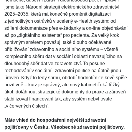
jsme také Národní strategii elektronického zdravotnictví
2025–2035, která má konečně proměnit digitalizaci
z jednotlivých ostrůvků v ucelený e-Health systém: od
sdílení dokumentace přes e-žádanky a on-line objednávání
až po „digitálního asistenta“ pro pacienta. Za velký krok
správným směrem považuji také dlouho očekávané
přibližování zdravotního a sociálního systému – včetně
komplexního sběru dat v sociální oblasti navazujícího na
dlouhodobý sběr dat ve zdravotnictví. To posune
rozhodování v sociální i zdravotní politice na úplně jinou
úroveň. Když to tedy shrnu, období hodnotím celkově spíše
pozitivně – kurz je správný, ale nový kabinet čeká těžký
úkol: dotáhnout strategické dokumenty do praxe a zároveň
stabilizovat financování tak, aby systém nebyl trvale
„v červených číslech“.
Máte vhled do hospodaření největší zdravotní
pojišťovny v Česku, Všeobecné zdravotní pojišťovny.