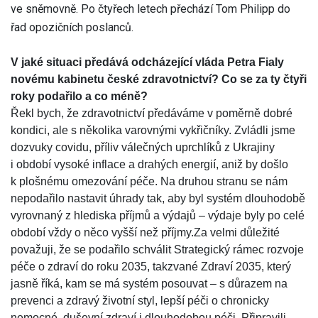
ve sněmovně. Po čtyřech letech přechází Tom Philipp do
řad opozičních poslanců.
V jaké situaci předává odcházející vláda Petra Fialy
novému kabinetu české zdravotnictví? Co se za ty čtyři
roky podařilo a co méně?
Řekl bych, že zdravotnictví předáváme v poměrně dobré
kondici, ale s několika varovnými vykřičníky. Zvládli jsme
dozvuky covidu, příliv válečných uprchlíků z Ukrajiny
i období vysoké inflace a drahých energií, aniž by došlo
k plošnému omezování péče. Na druhou stranu se nám
nepodařilo nastavit úhrady tak, aby byl systém dlouhodobě
vyrovnaný z hlediska příjmů a výdajů – výdaje byly po celé
období vždy o něco vyšší než příjmy.
Za velmi důležité
považuji, že se podařilo schválit Strategický rámec rozvoje
péče o zdraví do roku 2035, takzvané Zdraví 2035, který
jasně říká, kam se má systém posouvat – s důrazem na
prevenci a zdravý životní styl, lepší péči o chronicky
nemocné, duševní zdraví i dlouhodobou péči. Připravili