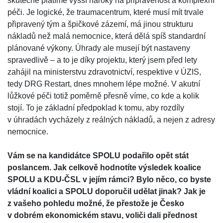
skutečně platíme vyšší nároky na připravenost a komplexní
péči. Je logické, že traumacentrum, které musí mít trvale
připravený tým a špičkové zázemí, má jinou strukturu
nákladů než malá nemocnice, která dělá spíš standardní
plánované výkony. Úhrady ale musejí být nastaveny
spravedlivě – a to je díky projektu, který jsem před lety
zahájil na ministerstvu zdravotnictví, respektive v ÚZIS,
tedy DRG Restart, dnes mnohem lépe možné. V akutní
lůžkové péči totiž poměrně přesně víme, co kde a kolik
stojí. To je základní předpoklad k tomu, aby rozdíly
v úhradách vycházely z reálných nákladů, a nejen z adresy
nemocnice.
Vám se na kandidátce SPOLU podařilo opět stát
poslancem. Jak celkově hodnotíte výsledek koalice
SPOLU a KDU-ČSL v jejím rámci? Bylo něco, co byste
vládní koalici a SPOLU doporučil udělat jinak? Jak je
z vašeho pohledu možné, že přestože je Česko
v dobrém ekonomickém stavu, voliči dali přednost