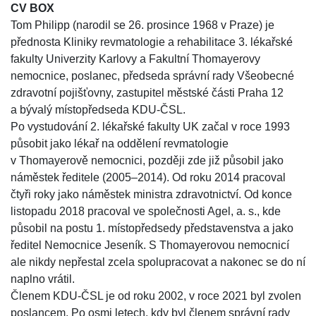
CV BOX
Tom Philipp (narodil se 26. prosince 1968 v Praze) je
přednosta Kliniky revmatologie a rehabilitace 3. lékařské
fakulty Univerzity Karlovy a Fakultní Thomayerovy
nemocnice, poslanec, předseda správní rady Všeobecné
zdravotní pojišťovny, zastupitel městské části Praha 12
a bývalý místopředseda KDU-ČSL.
Po vystudování 2. lékařské fakulty UK začal v roce 1993
působit jako lékař na oddělení revmatologie
v Thomayerově nemocnici, později zde již působil jako
náměstek ředitele (2005–2014). Od roku 2014 pracoval
čtyři roky jako náměstek ministra zdravotnictví. Od konce
listopadu 2018 pracoval ve společnosti Agel, a. s., kde
působil na postu 1. místopředsedy představenstva a jako
ředitel Nemocnice Jeseník. S Thomayerovou nemocnicí
ale nikdy nepřestal zcela spolupracovat a nakonec se do ní
naplno vrátil.
Členem KDU-ČSL je od roku 2002, v roce 2021 byl zvolen
poslancem. Po osmi letech, kdy byl členem správní rady