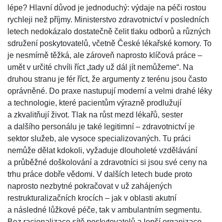
lépe? Hlavní důvod je jednoduchý: výdaje na péči rostou
rychleji než příjmy. Ministerstvo zdravotnictví v posledních
letech nedokázalo dostatečně čelit tlaku odborů a různých
sdružení poskytovatelů, včetně České lékařské komory. To
je nesmírně těžká, ale zároveň naprosto klíčová práce –
umět v určité chvíli říct „tady už dál jít nemůžeme“. Na
druhou stranu je fér říct, že argumenty z terénu jsou často
oprávněné. Do praxe nastupují moderní a velmi drahé léky
a technologie, které pacientům výrazně prodlužují
a zkvalitňují život. Tlak na růst mezd lékařů, sester
a dalšího personálu je také legitimní – zdravotnictví je
sektor služeb, ale vysoce specializovaných. Tu práci
nemůže dělat kdokoli, vyžaduje dlouholeté vzdělávání
a průběžné doškolování a zdravotníci si jsou své ceny na
trhu práce dobře vědomi. V dalších letech bude proto
naprosto nezbytné pokračovat v už zahájených
restrukturalizačních krocích – jak v oblasti akutní
a následné lůžkové péče, tak v ambulantním segmentu.
Bez racionalizace sítě poskytovatelů a lepší organizace