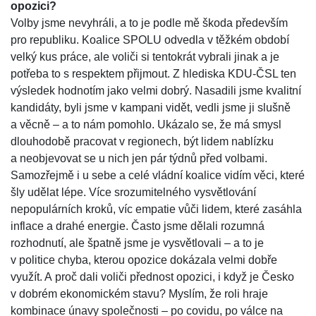
opozici?
Volby jsme nevyhráli, a to je podle mě škoda především
pro republiku. Koalice SPOLU odvedla v těžkém období
velký kus práce, ale voliči si tentokrát vybrali jinak a je
potřeba to s respektem přijmout. Z hlediska KDU-ČSL ten
výsledek hodnotím jako velmi dobrý. Nasadili jsme kvalitní
kandidáty, byli jsme v kampani vidět, vedli jsme ji slušně
a věcně – a to nám pomohlo. Ukázalo se, že má smysl
dlouhodobě pracovat v regionech, být lidem nablízku
a neobjevovat se u nich jen pár týdnů před volbami.
Samozřejmě i u sebe a celé vládní koalice vidím věci, které
šly udělat lépe. Více srozumitelného vysvětlování
nepopulárních kroků, víc empatie vůči lidem, které zasáhla
inflace a drahé energie. Často jsme dělali rozumná
rozhodnutí, ale špatně jsme je vysvětlovali – a to je
v politice chyba, kterou opozice dokázala velmi dobře
využít. A proč dali voliči přednost opozici, i když je Česko
v dobrém ekonomickém stavu? Myslím, že roli hraje
kombinace únavy společnosti – po covidu, po válce na