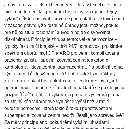
Já bych na začátek řekl jednu věc, která v té debatě často
mizí: ono to není tak jednoduché, že by „za úplně stejný
výkon“ někdo dostával libovolně jinou platbu. Ústavní soud
v zásadě potvrdil, že rozdílné úhrady jsou možné, pokud
pro ně existuje racionální důvod a nejde o svévolnou
diskriminaci. Princip je zhruba tento: velké nemocnice –
typicky fakultní či krajské – drží 24/7 pohotovost pro široké
spektrum oborů, mají JIP a ARO pro velmi komplikované
pacienty, zajišťují specializovaná centra (onkologie,
kardiologie, iktová centra, traumacentra…) a podílejí se na
výuce mediků. To všechno váže obrovské fixní náklady,
které musíte platit bez ohledu na to, jestli dnes bylo „pět
operací navíc“ nebo ne. Část těchto nákladů se pak logicky
„rozpočítává“ do úhrad výkonů, a proto je výsledná platba
za stejný kód v úhradové vyhlášce vyšší než v malé
okresní nemocnici, která takto širokou pohotovost ani
superspecializovaná centra nedrží. Jestli je to spravedlivé?
Za mě v principu ano, pokud těmi vyššími úhradami