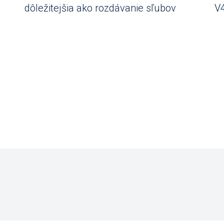
dôležitejšia ako rozdávanie sľubov
V