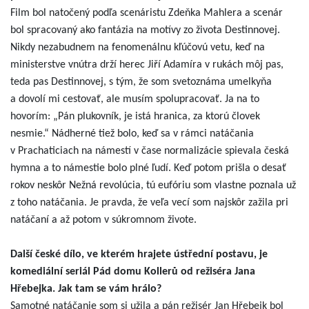
Film bol natočený podľa scenáristu Zdeňka Mahlera a scenár
bol spracovaný ako fantázia na motívy zo života Destinnovej.
Nikdy nezabudnem na fenomenálnu kľúčovú vetu, keď na
ministerstve vnútra drží herec Jiří Adamíra v rukách môj pas,
teda pas Destinnovej, s tým, že som svetoznáma umelkyňa
a dovolí mi cestovať, ale musím spolupracovať. Ja na to
hovorím: „Pán plukovník, je istá hranica, za ktorú človek
nesmie.“ Nádherné tiež bolo, keď sa v rámci natáčania
v Prachaticiach na námestí v čase normalizácie spievala česká
hymna a to námestie bolo plné ľudí. Keď potom prišla o desať
rokov neskôr Nežná revolúcia, tú eufóriu som vlastne poznala už
z toho natáčania. Je pravda, že veľa vecí som najskôr zažila pri
natáčaní a až potom v súkromnom živote.
Další české dílo, ve kterém hrajete ústřední postavu, je
komediální seriál Pád domu Kollerů od režiséra Jana
Hřebejka. Jak tam se vám hrálo?
Samotné natáčanie som si užila a pán režisér Jan Hřebejk bol