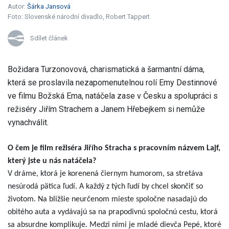
Autor:
Šárka Jansová
Foto:
Slovenské národní divadlo, Robert Tappert
Sdílet článek
Božidara Turzonovová, charismatická a šarmantní dáma,
která se proslavila nezapomenutelnou rolí Emy Destinnové
ve filmu Božská Ema, natáčela zase v Česku a spolupráci s
režiséry Jiřím Strachem a Janem Hřebejkem si nemůže
vynachválit.
O čem je film režiséra Jiřího Stracha s pracovním názvem Lajf,
který jste u nás natáčela?
V dráme, ktorá je korenená čiernym humorom, sa stretáva
nesúrodá pätica ľudí. A každý z tých ľudí by chcel skončiť so
životom. Na bližšie neurčenom mieste spoločne nasadajú do
obitého auta a vydávajú sa na prapodivnú spoločnú cestu, ktorá
sa absurdne komplikuje. Medzi nimi je mladé dievča Pepé, ktoré