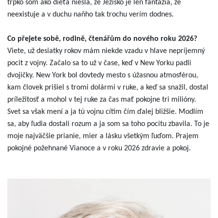
trpko som ako dieťa niesla, že Ježiško je len fantázia, že
neexistuje a v duchu naňho tak trochu verím dodnes.
Co přejete sobě, rodině, čtenářům do nového roku 2026?
Viete, už desiatky rokov mám niekde vzadu v hlave nepríjemný
pocit z vojny. Začalo sa to už v čase, keď v New Yorku padli
dvojičky. New York bol dovtedy mesto s úžasnou atmosférou,
kam človek prišiel s tromi dolármi v ruke, a keď sa snažil, dostal
príležitosť a mohol v tej ruke za čas mať pokojne tri milióny.
Svet sa však mení a ja tú vojnu cítim čím ďalej bližšie. Modlím
sa, aby ľudia dostali rozum a ja som sa toho pocitu zbavila. To je
moje najväčšie prianie, mier a lásku všetkým ľuďom. Prajem
pokojné požehnané Vianoce a v roku 2026 zdravie a pokoj.