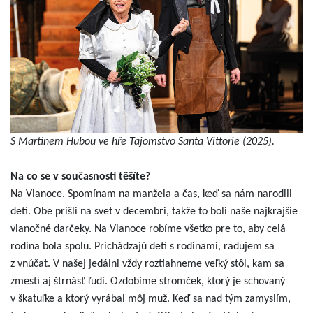
S Martinem Hubou ve hře Tajomstvo Santa Vittorie (2025).
Na co se v současnosti těšíte?
Na Vianoce. Spomínam na manžela a čas, keď sa nám narodili
deti. Obe prišli na svet v decembri, takže to boli naše najkrajšie
vianočné darčeky. Na Vianoce robíme všetko pre to, aby celá
rodina bola spolu. Prichádzajú deti s rodinami, radujem sa
z vnúčat. V našej jedálni vždy roztiahneme veľký stôl, kam sa
zmestí aj štrnásť ľudí. Ozdobíme stromček, ktorý je schovaný
v škatuľke a ktorý vyrábal môj muž. Keď sa nad tým zamyslím,