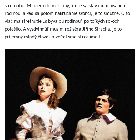
stretnutie. Milujem dobré štáby, ktoré sa stávajú nepísanou
rodinou, a keď sa potom nakrúcanie skončí, je to smutné. O to
viac ma stretnutie „s bývalou rodinou“ po toľkých rokoch
potešilo. A vyzdvihnúť musím režiséra Jiřího Stracha, je to
príjemný mladý človek a veľmi sme si rozumeli.