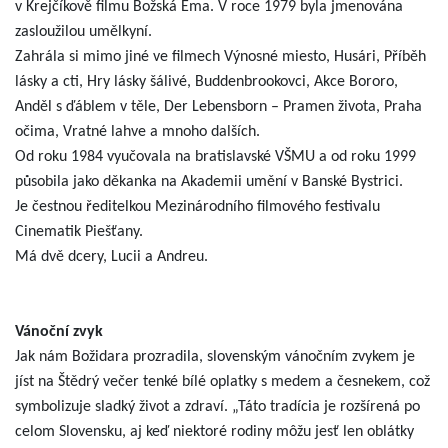
v Krejčíkově filmu Božská Ema. V roce 1979 byla jmenována
zasloužilou umělkyní.
Zahrála si mimo jiné ve filmech Výnosné miesto, Husári, Příběh
lásky a cti, Hry lásky šálivé, Buddenbrookovci, Akce Bororo,
Anděl s ďáblem v těle, Der Lebensborn – Pramen života, Praha
očima, Vratné lahve a mnoho dalších.
Od roku 1984 vyučovala na bratislavské VŠMU a od roku 1999
působila jako děkanka na Akademii umění v Banské Bystrici.
Je čestnou ředitelkou Mezinárodního filmového festivalu
Cinematik Piešťany.
Má dvě dcery, Lucii a Andreu.
Vánoční zvyk
Jak nám Božidara prozradila, slovenským vánočním zvykem je
jíst na Štědrý večer tenké bílé oplatky s medem a česnekem, což
symbolizuje sladký život a zdraví. „Táto tradícia je rozšírená po
celom Slovensku, aj keď niektoré rodiny môžu jesť len oblátky