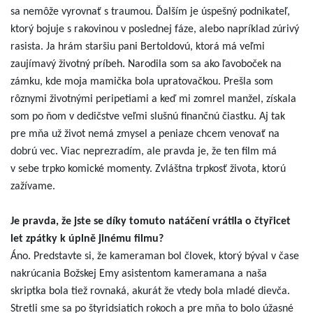
sa nemôže vyrovnať s traumou. Ďalším je úspešný podnikateľ,
ktorý bojuje s rakovinou v poslednej fáze, alebo napríklad zúrivý
rasista. Ja hrám staršiu pani Bertoldovú, ktorá má veľmi
zaujímavý životný príbeh. Narodila som sa ako ľavoboček na
zámku, kde moja mamička bola upratovačkou. Prešla som
rôznymi životnými peripetiami a keď mi zomrel manžel, získala
som po ňom v dedičstve veľmi slušnú finančnú čiastku. Aj tak
pre mňa už život nemá zmysel a peniaze chcem venovať na
dobrú vec. Viac neprezradím, ale pravda je, že ten film má
v sebe trpko komické momenty. Zvláštna trpkosť života, ktorú
zažívame.
Je pravda, že jste se díky tomuto natáčení vrátila o čtyřicet
let zpátky k úplně jinému filmu?
Áno. Predstavte si, že kameraman bol človek, ktorý býval v čase
nakrúcania Božskej Emy asistentom kameramana a naša
skriptka bola tiež rovnaká, akurát že vtedy bola mladé dievča.
Stretli sme sa po štyridsiatich rokoch a pre mňa to bolo úžasné