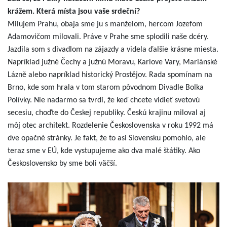
krážem. Která místa jsou vaše srdeční?
Milujem Prahu, obaja sme ju s manželom, hercom Jozefom
Adamovičom milovali. Práve v Prahe sme splodili naše dcéry.
Jazdila som s divadlom na zájazdy a videla ďalšie krásne miesta.
Napríklad južné Čechy a južnú Moravu, Karlove Vary, Mariánské
Lázně alebo napríklad historický Prostějov. Rada spomínam na
Brno, kde som hrala v tom starom pôvodnom Divadle Bolka
Polívky. Nie nadarmo sa tvrdí, že keď chcete vidieť svetovú
secesiu, choďte do Českej republiky. Českú krajinu miloval aj
môj otec architekt. Rozdelenie Československa v roku 1992 má
dve opačné stránky. Je fakt, že to asi Slovensku pomohlo, ale
teraz sme v EÚ, kde vystupujeme ako dva malé štátiky. Ako
Československo by sme boli väčší.