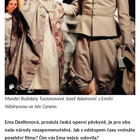
Manžel Božidary Turzonovové Jozef Adamovič s Emílií
Vášáryovou ve hře Cyrano.
Ema Destinnová, proslulá česká operní pěvkyně, je pro oba
naše národy nezapomenutelná. Jak s odstupem času vnímáte
poselství filmu? Čím vás Ema nejvíc oslovila?