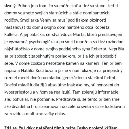
skvelý. Príbeh je o tom, čo sa môže stať a tiež sa stane, keď si
domov vezmete svojich starnúcich a stále dominantných
rodičov. Smoliarka Vendy sa musí pod tlakom okolností
nasťahovať do domu svojho dominantného otca Roberta
Kollera. A jej babička, čerstvá vdova Marta, ktorú predstavujem,
je významná psychologička a po smrti manžela sa tiež rozhodne
nájsť útočisko v dome svojho poddajného syna Roberta. Neprišla
sa prispôsobiť zabehnutým poriadkom, prišla ich prispôsobiť
sebe. V dome čoskoro nezostane kameň na kameni. Ten príbeh
napísala Natália Kocábová a jasne v ňom ukazuje na priepastný
rozdiel medzi dnešnou mladou generáciou a staršími ľuďmi.
Dnešní mladí ľudia žijú absolútne inak ako my, sú ponorení do
kyberpriestoru a v ňom sa realizujú. Tam zbierajú informácie,
ale, bohužiaľ, nie poznanie. Predstavte si, že tento príbeh sme
ako divadelnú hru streamovali do celého sveta v čase lockdownu
za kovidu a mali sme veľký ohlas.
Zdá se, že i díky natáčení filmů máte Česko projeté křížem