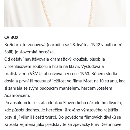
CV BOX
Božidara Turzonovová (narodila se 28. května 1942 v bulharské
Sofii) je slovenská herečka.
Od dětství navštěvovala dramatický kroužek, působila
v rozhlasovém souboru a hrála na klavír. Vystudovala
bratislavskou VŠMU, absolvovala v roce 1963. Během studia
dostala první filmovou příležitost ve filmu Most na tú stranu, kde
si zahrála se svým budoucím manželem, hercem Jozefem
Adamovičem.
Po absolutoriu se stala členkou Slovenského národního divadla,
kde působí dodnes. Je herečkou širokého výrazového rejstříku,
brzy si jí všimli i čeští tvůrci. Do povědomí filmových diváků se
zapsala zejména jako představitelka zpěvačky Emy Destinnové