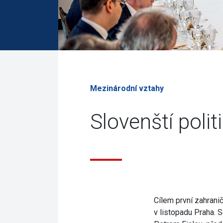
Mezinárodní vztahy
Slovenští polit
Cílem první zahrani
v listopadu Praha.