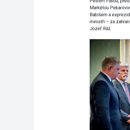
Petrem Fialou, pře
Markétou Pekarovou
Babišem a exprezid
ministři – za zahra
Jozef Ráž.