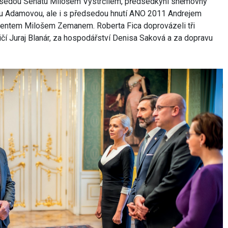
dsedou Senátu Milošem Vystrčilem, předsedkyní sněmovny
 Adamovou, ale i s předsedou hnutí ANO 2011 Andrejem
entem Milošem Zemanem. Roberta Fica doprovázeli tři
ničí Juraj Blanár, za hospodářství Denisa Saková a za dopravu