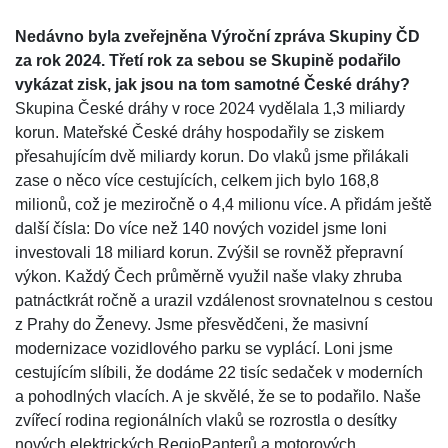
Nedávno byla zveřejněna Výroční zpráva Skupiny ČD
za rok 2024. Třetí rok za sebou se Skupině podařilo
vykázat zisk, jak jsou na tom samotné České dráhy?
Skupina České dráhy v roce 2024 vydělala 1,3 miliardy
korun. Mateřské České dráhy hospodařily se ziskem
přesahujícím dvě miliardy korun. Do vlaků jsme přilákali
zase o něco více cestujících, celkem jich bylo 168,8
milionů, což je meziročně o 4,4 milionu více. A přidám ještě
další čísla: Do více než 140 nových vozidel jsme loni
investovali 18 miliard korun. Zvýšil se rovněž přepravní
výkon. Každý Čech průměrně využil naše vlaky zhruba
patnáctkrát ročně a urazil vzdálenost srovnatelnou s cestou
z Prahy do Ženevy. Jsme přesvědčeni, že masivní
modernizace vozidlového parku se vyplácí. Loni jsme
cestujícím slíbili, že dodáme 22 tisíc sedaček v moderních
a pohodlných vlacích. A je skvělé, že se to podařilo. Naše
zvířecí rodina regionálních vlaků se rozrostla o desítky
nových elektrických RegioPanterů a motorových