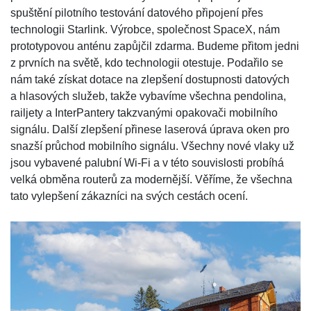
spuštění pilotního testování datového připojení přes
technologii Starlink. Výrobce, společnost SpaceX, nám
prototypovou anténu zapůjčil zdarma. Budeme přitom jedni
z prvních na světě, kdo technologii otestuje. Podařilo se
nám také získat dotace na zlepšení dostupnosti datových
a hlasových služeb, takže vybavíme všechna pendolina,
railjety a InterPantery takzvanými opakovači mobilního
signálu. Další zlepšení přinese laserová úprava oken pro
snazší průchod mobilního signálu. Všechny nové vlaky už
jsou vybavené palubní Wi-Fi a v této souvislosti probíhá
velká obměna routerů za modernější. Věříme, že všechna
tato vylepšení zákazníci na svých cestách ocení.