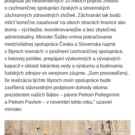
podpísali po neuveriteľných 10 rokoch príprav zmluvu
o cezhraničnej spolupráci českých a slovenských
záchranných zdravotných zložiek. Záchranári tak budú
môcť konečne zasahovať na oboch stranách hranice ako
doma – rýchlejšie, koordinovanejšie a bez zbytočnej
administratívy. Minister Šaško vníma pokračovanie
medzivládnej spolupráce Česka a Slovenska najmä
v štyroch rovinách: v posilnení cezhraničnej spolupráce,
v liekovej politike, prepájaní výskumných a vývojových
kapacít v oblasti lekárskej vedy a výskumu a budovania
ľudských zdrojov vo verejnom záujme. „Som presvedčený,
že realizácia týchto štyroch rovín spolupráce bude
zavŕšená slávnostným podpisom dohody oboma
prezidentmi našich štátov – pánmi Petrom Pellegrinim
a Petrom Pavlom – v novembri tohto roku,“ uzavrel
minister.