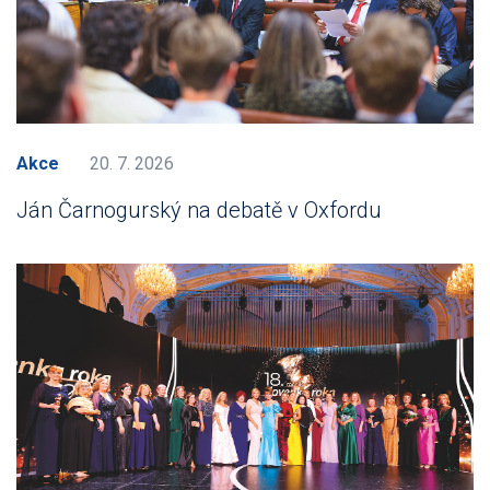
Akce
20. 7. 2026
Ján Čarnogurský na debatě v Oxfordu